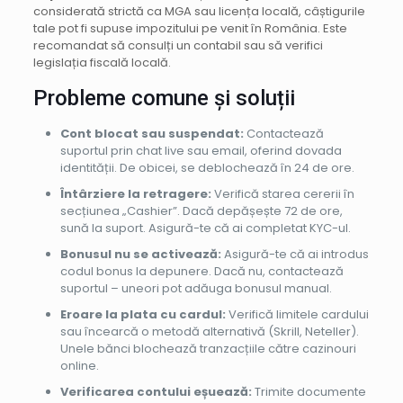
considerată strictă ca MGA sau licența locală, câștigurile
tale pot fi supuse impozitului pe venit în România. Este
recomandat să consulți un contabil sau să verifici
legislația fiscală locală.
Probleme comune și soluții
Cont blocat sau suspendat:
Contactează
suportul prin chat live sau email, oferind dovada
identității. De obicei, se deblochează în 24 de ore.
Întârziere la retragere:
Verifică starea cererii în
secțiunea „Cashier”. Dacă depășește 72 de ore,
sună la suport. Asigură-te că ai completat KYC-ul.
Bonusul nu se activează:
Asigură-te că ai introdus
codul bonus la depunere. Dacă nu, contactează
suportul – uneori pot adăuga bonusul manual.
Eroare la plata cu cardul:
Verifică limitele cardului
sau încearcă o metodă alternativă (Skrill, Neteller).
Unele bănci blochează tranzacțiile către cazinouri
online.
Verificarea contului eșuează:
Trimite documente