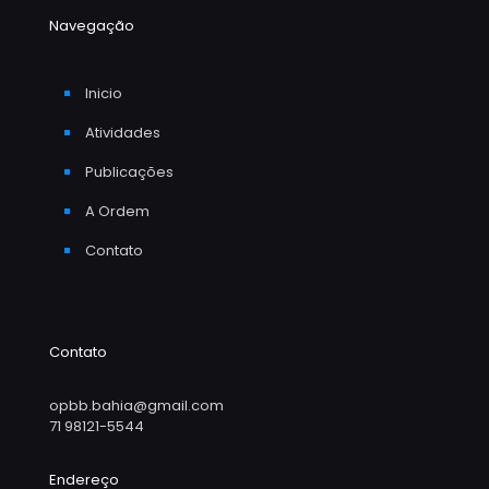
Navegação
Inicio
Atividades
Publicações
A Ordem
Contato
Contato
opbb.bahia@gmail.com
71 98121-5544
Endereço