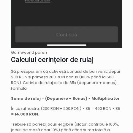
Gameworld pareri
Calculul cerințelor de rulaj
Să presupunem că activ ești bonusul de bun venit: depui
200 RON și primești 200 RON bonus (100% până la 500
RON). Cerința de rulaj este de 35x (depunere + bonus).
Formula:
Suma de rulaj = (Depunere + Bonus) × Multiplicator
În cazul nostru: (200 RON + 200 RON) × 35 = 400 RON × 35
=
14.000 RON
.
Trebuie să pariezi jocuri eligibile (sloturi contribuie 100%,
jocuri de masă doar 10%) până când suma totală a