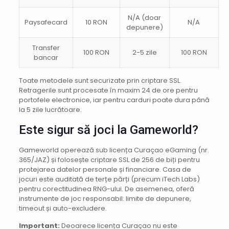
N/A (doar
Paysafecard
10 RON
N/A
depunere)
Transfer
100 RON
2-5 zile
100 RON
bancar
Toate metodele sunt securizate prin criptare SSL.
Retragerile sunt procesate în maxim 24 de ore pentru
portofele electronice, iar pentru carduri poate dura până
la 5 zile lucrătoare.
Este sigur să joci la Gameworld?
Gameworld operează sub licența Curaçao eGaming (nr.
365/JAZ) și folosește criptare SSL de 256 de biți pentru
protejarea datelor personale și financiare. Casa de
jocuri este auditată de terțe părți (precum iTech Labs)
pentru corectitudinea RNG-ului. De asemenea, oferă
instrumente de joc responsabil: limite de depunere,
timeout și auto-excludere.
Important:
Deoarece licența Curaçao nu este