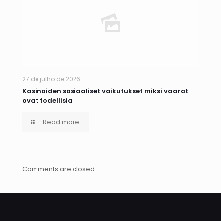
27 de julho de 2026
Kasinoiden sosiaaliset vaikutukset miksi vaarat
ovat todellisia
Read more
Comments are closed.