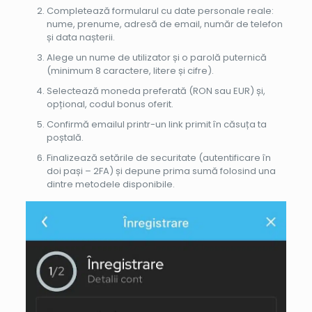
Completează formularul cu date personale reale:
nume, prenume, adresă de email, număr de telefon
și data nașterii.
Alege un nume de utilizator și o parolă puternică
(minimum 8 caractere, litere și cifre).
Selectează moneda preferată (RON sau EUR) și,
opțional, codul bonus oferit.
Confirmă emailul printr-un link primit în căsuța ta
poștală.
Finalizează setările de securitate (autentificare în
doi pași – 2FA) și depune prima sumă folosind una
dintre metodele disponibile.