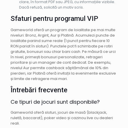
clare, în format PDF sau JPEG, cu informațiile vizibile.
Dacă refuză, solicită un motiv scris.
Sfaturi pentru programul VIP
Gameworld oferă un program de loialitate pe mai multe
niveluri: Bronz, Argint, Aur și Platină. Acumulezi puncte de
loialitate pariind sume reale (1 punct pentru fiecare 10
RON pariat în sloturi). Punctele pot fi schimbate pe rotiri
gratuite, bonusuri sau chiar bani cash. Pe măsură ce urci
în nivel, primești bonusuri personalizate, retrageri
prioritare și un manager de cont dedicat. De exemplu,
nivelul Aur permite cashback săptămânal de 10% din
pierderi, iar Platină oferă invitații la evenimente exclusive
și limite de retragere mai mari.
Întrebări frecvente
Ce tipuri de jocuri sunt disponibile?
Gameworld oferă sloturi, jocuri de masă (blackjack,
ruletă, baccarat), poker video și cazinou live cu dealeri
reali.