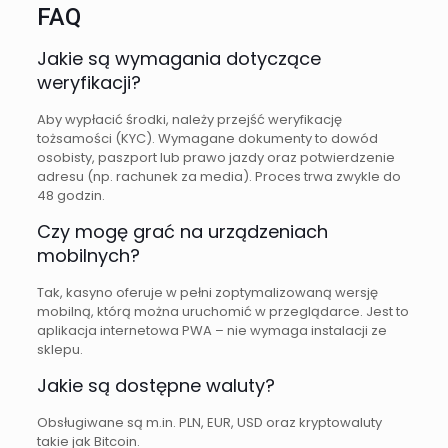
FAQ
Jakie są wymagania dotyczące
weryfikacji?
Aby wypłacić środki, należy przejść weryfikację
tożsamości (KYC). Wymagane dokumenty to dowód
osobisty, paszport lub prawo jazdy oraz potwierdzenie
adresu (np. rachunek za media). Proces trwa zwykle do
48 godzin.
Czy mogę grać na urządzeniach
mobilnych?
Tak, kasyno oferuje w pełni zoptymalizowaną wersję
mobilną, którą można uruchomić w przeglądarce. Jest to
aplikacja internetowa PWA – nie wymaga instalacji ze
sklepu.
Jakie są dostępne waluty?
Obsługiwane są m.in. PLN, EUR, USD oraz kryptowaluty
takie jak Bitcoin.