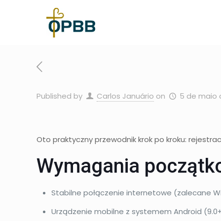
Published by
Carlos Januário
on
5 de maio 
Oto praktyczny przewodnik krok po kroku: rejestracj
Wymagania początk
Stabilne połączenie internetowe (zalecane Wi‑
Urządzenie mobilne z systemem Android (9.0+)