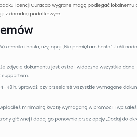
padku licencji Curacao wygrane mogą podlegać lokalnemu 
ację z doradcą podatkowym.
blemów
e‑maila i hasła, użyj opcji „Nie pamiętam hasła”. Jeśli nad
 że zdjęcie dokumentu jest ostre i widoczne wszystkie dane. 
 z supportem.
4–48 h. Sprawdź, czy przesłałeś wszystkie wymagane dokum
e wpłaciłeś minimalną kwotę wymaganą w promocji i wpisałe
trony głównej i dodaj go ponownie przez opcję „Dodaj do ekr