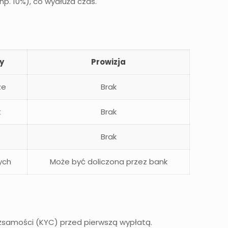
np. 10%), co wydłuża czas.
y
Prowizja
ze
Brak
t
Brak
Brak
ych
Może być doliczona przez bank
tożsamości (KYC) przed pierwszą wypłatą.