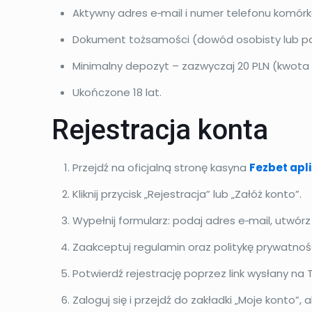
Aktywny adres e‑mail i numer telefonu komór
Dokument tożsamości (dowód osobisty lub pas
Minimalny depozyt – zazwyczaj 20 PLN (kwota 
Ukończone 18 lat.
Rejestracja konta
Przejdź na oficjalną stronę kasyna
Fezbet apl
Kliknij przycisk „Rejestracja” lub „Załóż konto”.
Wypełnij formularz: podaj adres e‑mail, utwórz 
Zaakceptuj regulamin oraz politykę prywatnośc
Potwierdź rejestrację poprzez link wysłany na T
Zaloguj się i przejdź do zakładki „Moje konto”