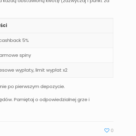
 za każdą obstawioną kwotę (zazwyczaj 1 punkt za
ści
cashback 5%
darmowe spiny
sowe wypłaty, limit wypłat x2
znie po pierwszym depozycie.
ędów. Pamiętaj o odpowiedzialnej grze i
0