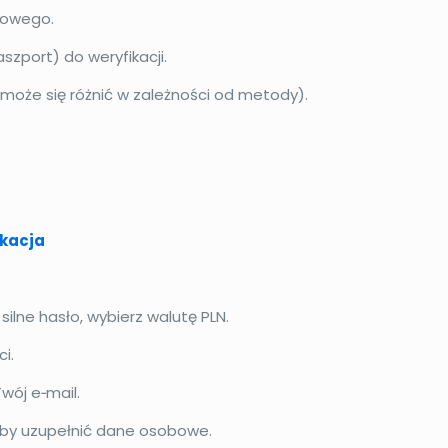
kowego.
zport) do weryfikacji.
może się różnić w zależności od metody).
ikacja
silne hasło, wybierz walutę PLN.
i.
wój e‑mail.
, aby uzupełnić dane osobowe.