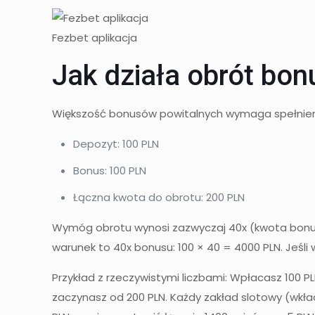
Fezbet aplikacja
Jak działa obrót bo
Większość bonusów powitalnych wymaga spełnienia
Depozyt: 100 PLN
Bonus: 100 PLN
Łączna kwota do obrotu: 200 PLN
Wymóg obrotu wynosi zazwyczaj 40x (kwota bonus
warunek to 40x bonusu: 100 × 40 = 4000 PLN. Jeśli
Przykład z rzeczywistymi liczbami: Wpłacasz 100 P
zaczynasz od 200 PLN. Każdy zakład slotowy (wkład 