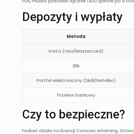
PLN, musisz postawić łącznie 1400 spinów po 5 PLN.
Depozyty i wypłaty
Metoda
Karta (Visa/Mastercard)
Blik
Portfel elektroniczny (Skrill/Neteller)
Przelew bankowy
Czy to bezpieczne?
Fezbet działa na licencji Curacao eGaming. Strona