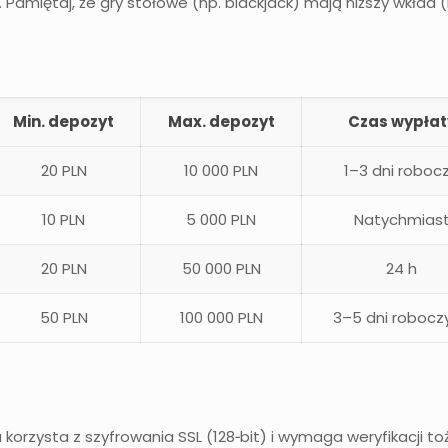
 Pamiętaj, że gry stołowe (np. blackjack) mają niższy wkład (
Min. depozyt
Max. depozyt
Czas wypłat
20 PLN
10 000 PLN
1–3 dni roboc
10 PLN
5 000 PLN
Natychmias
20 PLN
50 000 PLN
24 h
50 PLN
100 000 PLN
3–5 dni robocz
 korzysta z szyfrowania SSL (128‑bit) i wymaga weryfikacji 