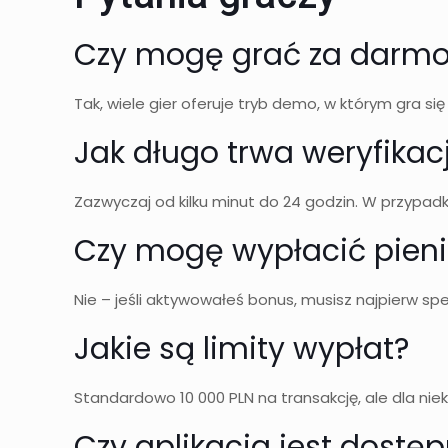
Czy mogę grać za darm
Tak, wiele gier oferuje tryb demo, w którym gra s
Jak długo trwa weryfikac
Zazwyczaj od kilku minut do 24 godzin. W przypad
Czy mogę wypłacić pieni
Nie – jeśli aktywowałeś bonus, musisz najpierw sp
Jakie są limity wypłat?
Standardowo 10 000 PLN na transakcję, ale dla n
Czy aplikacja jest dostę