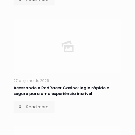
27 de julho de 2026
Acessando o RedRacer Casino: login rápido e
seguro para uma experiência incrível
Read more