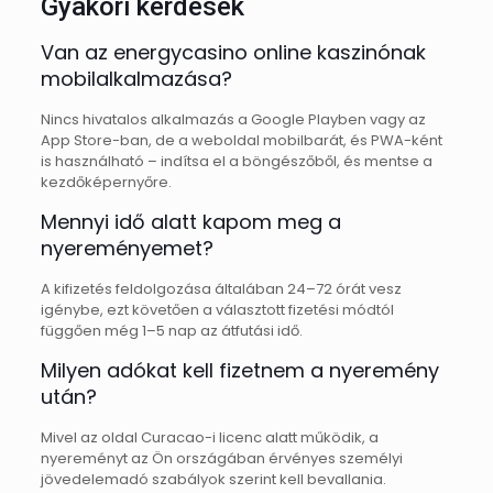
Gyakori kérdések
Van az energycasino online kaszinónak
mobilalkalmazása?
Nincs hivatalos alkalmazás a Google Playben vagy az
App Store-ban, de a weboldal mobilbarát, és PWA-ként
is használható – indítsa el a böngészőből, és mentse a
kezdőképernyőre.
Mennyi idő alatt kapom meg a
nyereményemet?
A kifizetés feldolgozása általában 24–72 órát vesz
igénybe, ezt követően a választott fizetési módtól
függően még 1–5 nap az átfutási idő.
Milyen adókat kell fizetnem a nyeremény
után?
Mivel az oldal Curacao-i licenc alatt működik, a
nyereményt az Ön országában érvényes személyi
jövedelemadó szabályok szerint kell bevallania.