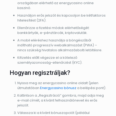
országában elérhető az energycasino online
kaszinó.
Használjon erős jelszót és kapcsoljon be kétfaktoros
hitelesítést (2FA).
Ellenőrizze a fizetési módok elérhetőségét:
bankkártyák, e-pénztárcák, kriptovaluták.
A mobil eléréshez használja a böngészőből
indítható progresszív webalkalmazást (PWA) –
nincs szükség hivatalos alkalmazásbolti letöltésre.
Kifizetés előtt végezze el a kötelező
személyazonosság-ellenőrzést (KYC).
Hogyan regisztráljak?
Nyissa meg az energycasino online oldalt (jelen
útmutatóban
Energycasino bónusz
a belépési pont).
Kattintson a „Regisztráció” gombra, majd adja meg
e-mail címét, a kívánt felhasználónevet és erős
jelszót.
Válassza ki a kívánt bónuszopciót (például