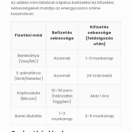
Az alábbi mini táblázat a tipikus befizetési és kifizetési
sebességeket mutatja az energycasino online
kaszinóban:
Kifizetés
Befizetés
sebessége
Fizetési mód
sebessége
(feldolgozás
után)
Bankkártya
Azonnali
1–3 munkanap
(Visa/MC)
E-pénztárca
Azonnali
24 órán belül
(Skrill/Neteller)
10–30 perc
Kriptovaluta
(hálózattól
Akár 1 óra
(Bitcoin)
függően)
1–3
Banki átutalás
3–5 munkanap
munkanap