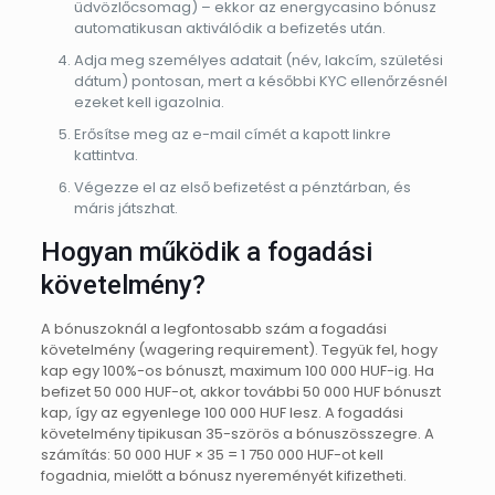
üdvözlőcsomag) – ekkor az energycasino bónusz
automatikusan aktiválódik a befizetés után.
Adja meg személyes adatait (név, lakcím, születési
dátum) pontosan, mert a későbbi KYC ellenőrzésnél
ezeket kell igazolnia.
Erősítse meg az e-mail címét a kapott linkre
kattintva.
Végezze el az első befizetést a pénztárban, és
máris játszhat.
Hogyan működik a fogadási
követelmény?
A bónuszoknál a legfontosabb szám a fogadási
követelmény (wagering requirement). Tegyük fel, hogy
kap egy 100%-os bónuszt, maximum 100 000 HUF-ig. Ha
befizet 50 000 HUF-ot, akkor további 50 000 HUF bónuszt
kap, így az egyenlege 100 000 HUF lesz. A fogadási
követelmény tipikusan 35-szörös a bónuszösszegre. A
számítás: 50 000 HUF × 35 = 1 750 000 HUF-ot kell
fogadnia, mielőtt a bónusz nyereményét kifizetheti.