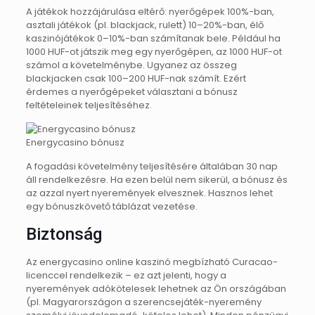
A játékok hozzájárulása eltérő: nyerőgépek 100%-ban,
asztali játékok (pl. blackjack, rulett) 10–20%-ban, élő
kaszinójátékok 0–10%-ban számítanak bele. Például ha
1000 HUF-ot játszik meg egy nyerőgépen, az 1000 HUF-ot
számol a követelménybe. Ugyanez az összeg
blackjacken csak 100–200 HUF-nak számít. Ezért
érdemes a nyerőgépeket választani a bónusz
feltételeinek teljesítéséhez.
Energycasino bónusz
A fogadási követelmény teljesítésére általában 30 nap
áll rendelkezésre. Ha ezen belül nem sikerül, a bónusz és
az azzal nyert nyeremények elvesznek. Hasznos lehet
egy bónuszkövető táblázat vezetése.
Biztonság
Az energycasino online kaszinó megbízható Curacao-
licenccel rendelkezik – ez azt jelenti, hogy a
nyeremények adókötelesek lehetnek az Ön országában
(pl. Magyarországon a szerencsejáték-nyeremény