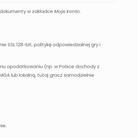
ij dokumenty w zakładce
Moje konto
.
 SSL 128-bit, politykę odpowiedzialnej gry i
nemu opodatkowaniu (np. w Polsce dochody z
GA lub lokalną, tutaj gracz samodzielnie
ie.