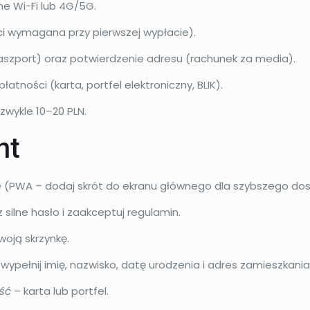
e Wi-Fi lub 4G/5G.
ści wymagana przy pierwszej wypłacie).
szport) oraz potwierdzenie adresu (rachunek za media).
ności (karta, portfel elektroniczny, BLIK).
zwykle 10–20 PLN.
nt
e (PWA – dodaj skrót do ekranu głównego dla szybszego dos
 silne hasło i zaakceptuj regulamin.
woją skrzynkę.
wypełnij imię, nazwisko, datę urodzenia i adres zamieszkan
ść
– karta lub portfel.