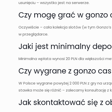
usunięciu – wszystko jest na serwerze.
Czy mogę grać w gonzo c
Oczywiście – cała kolekcja slotów (w tym Gonzo’
w przeglądarce.
Jaki jest minimalny depo
Minimalna wpłata wynosi 20 PLN dla większości met
Czy wygrane z gonzo ca
W Polsce wygrane powyżej 2 000 PLN z gry na urz
stawka może się różnić – zalecamy konsultację z 
Jak skontaktować się z o