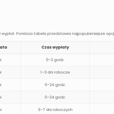
 wypłat. Poniższa tabela przedstawia najpopularniejsze opcj
łata
Czas wypłaty
N
0–2 godz.
N
1–3 dni robocze
N
0–24 godz.
N
0–24 godz.
N
3–7 dni roboczych