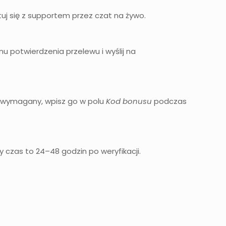
ktuj się z supportem przez czat na żywo.
anu potwierdzenia przelewu i wyślij na
ył wymagany, wpisz go w polu
Kod bonusu
podczas
 czas to 24–48 godzin po weryfikacji.