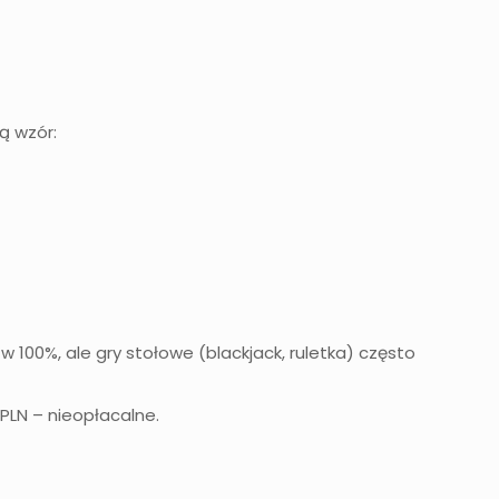
ą wzór:
 100%, ale gry stołowe (blackjack, ruletka) często
 PLN – nieopłacalne.