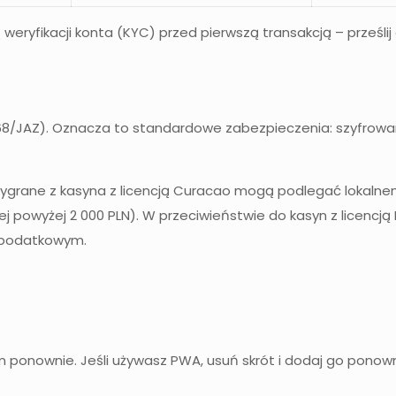
ryfikacji konta (KYC) przed pierwszą transakcją – prześl
668/JAZ). Oznacza to standardowe zabezpieczenia: szyfrowanie
c wygrane z kasyna z licencją Curacao mogą podlegać lokal
owyżej 2 000 PLN). W przeciwieństwie do kasyn z licencją M
ą podatkowym.
 ponownie. Jeśli używasz PWA, usuń skrót i dodaj go ponown