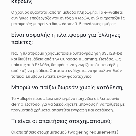
κερδών;
Ο χρόνος εξαρτάται από τη μέθοδο πληρωμής. Τα e-wallets
συνήθως επεξεργάζονται εντός 24 ωρών, ενώ οι τραπεζικές
μεταφορές μπορεί να διαρκέσουν 3-5 εργάσιμες ημέρες.
Είναι ασφαλής η πλατφόρμα για Έλληνες
παίκτες;
Ναι, η πλατφόρμα χρησιμοποιεί κρυπτογράφηση SSL 128-bit
και διαθέτει άδεια από την Curacao eGaming. Ωστόσο, ως
παίκτης από Ελλάδα, θα πρέπει να γνωρίζετε ότι τα κέρδη
από καζίνο με άδεια Curacao ενδέχεται να φορολογηθούν
τοπικά. Συμβουλευτείτε έναν φοροτεχνικό.
Μπορώ να παίξω δωρεάν χωρίς κατάθεση;
Το Hellspin προσφέρει επιλεγμένα παιχνίδια σε λειτουργία
demo. Ωστόσο, για να διεκδικήσετε μπόνους ή να παίξετε με
πραγματικά χρήματα, απαιτείται εγγραφή και κατάθεση.
Τι είναι οι απαιτήσεις στοιχηματισμού;
Οι απαιτήσεις στοιχηματισμού (wagering requirements)