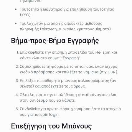
τηλεφώνου.
Ταυτότητα ή διαβατήριο για επαλήθευση ταυτότητας
(KYC).
Τουλάχιστον μία από τις αποδεκτές μεθόδους
πληρωμής (πίστωση, e-wallet, κρυπτονομίσματα).
Βήμα-προς-Βήμα Εγγραφής
Επισκεφθείτε την επίσημη ιστοσελίδα του Hellspin και
κάντε κλικ στο κουμπί “Εγγραφή”.
Συμπληρώστε τη φόρμα με το email σας, έναν ισχυρό
κωδικό πρόσβασης και επιλέξτε το νόμισμα (π.χ. EUR).
Επιλέξτε το επιθυμητό μπόνους καλωσορίσματος (αν
θέλετε) και αποδεχτείτε τους όρους.
Ολοκληρώστε την επαλήθευση email κάνοντας κλικ
στον σύνδεσμο που θα λάβετε.
Συνδεθείτε για πρώτη φορά: χρησιμοποιήστε τα στοιχεία
σας για hellspin login.
Επεξήγηση του Μπόνους