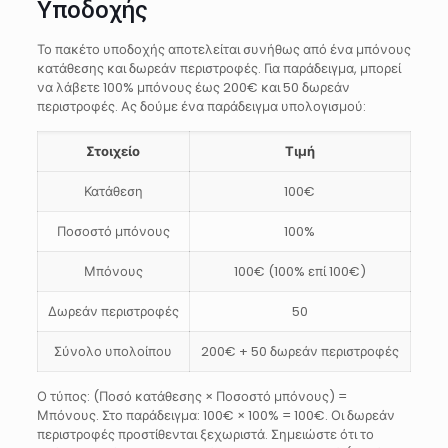
Υποδοχής
Το πακέτο υποδοχής αποτελείται συνήθως από ένα μπόνους
κατάθεσης και δωρεάν περιστροφές. Για παράδειγμα, μπορεί
να λάβετε 100% μπόνους έως 200€ και 50 δωρεάν
περιστροφές. Ας δούμε ένα παράδειγμα υπολογισμού:
Στοιχείο
Τιμή
Κατάθεση
100€
Ποσοστό μπόνους
100%
Μπόνους
100€ (100% επί 100€)
Δωρεάν περιστροφές
50
Σύνολο υπολοίπου
200€ + 50 δωρεάν περιστροφές
Ο τύπος: (Ποσό κατάθεσης × Ποσοστό μπόνους) =
Μπόνους. Στο παράδειγμα: 100€ × 100% = 100€. Οι δωρεάν
περιστροφές προστίθενται ξεχωριστά. Σημειώστε ότι το