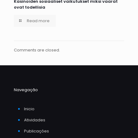
Kasinoiden sosiaaliset vaikutukset miksi vaarat
ovat todellisia
Read more
Comments are closed.
Navegação
Inicio
Atividades
Publicações