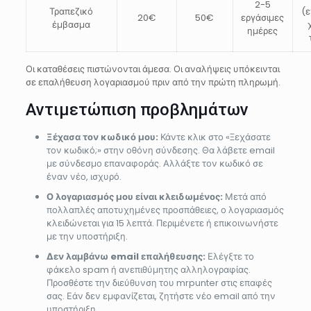
2-5
Τραπεζικό
(ε
20€
50€
εργάσιμες
έμβασμα
ημέρες
Οι καταθέσεις πιστώνονται άμεσα. Οι αναλήψεις υπόκεινται
σε επαλήθευση λογαριασμού πριν από την πρώτη πληρωμή.
Αντιμετώπιση προβλημάτων
Ξέχασα τον κωδικό μου:
Κάντε κλικ στο «Ξεχάσατε
τον κωδικό;» στην οθόνη σύνδεσης. Θα λάβετε email
με σύνδεσμο επαναφοράς. Αλλάξτε τον κωδικό σε
έναν νέο, ισχυρό.
Ο λογαριασμός μου είναι κλειδωμένος:
Μετά από
πολλαπλές αποτυχημένες προσπάθειες, ο λογαριασμός
κλειδώνεται για 15 λεπτά. Περιμένετε ή επικοινωνήστε
με την υποστήριξη.
Δεν λαμβάνω email επαλήθευσης:
Ελέγξτε το
φάκελο spam ή ανεπιθύμητης αλληλογραφίας.
Προσθέστε την διεύθυνση του mrpunter στις επαφές
σας. Εάν δεν εμφανίζεται, ζητήστε νέο email από την
υποστήριξη.