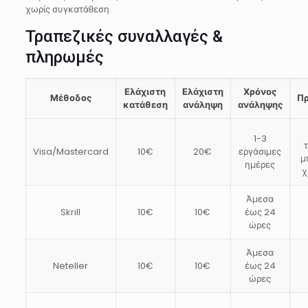
χωρίς συγκατάθεση.
Τραπεζικές συναλλαγές &
πληρωμές
Ελάχιστη
Ελάχιστη
Χρόνος
Μέθοδος
Πρ
κατάθεση
ανάληψη
ανάληψης
1-3
Visa/Mastercard
10€
20€
εργάσιμες
μ
ημέρες
χ
Άμεσα
Skrill
10€
10€
έως 24
ώρες
Άμεσα
Neteller
10€
10€
έως 24
ώρες