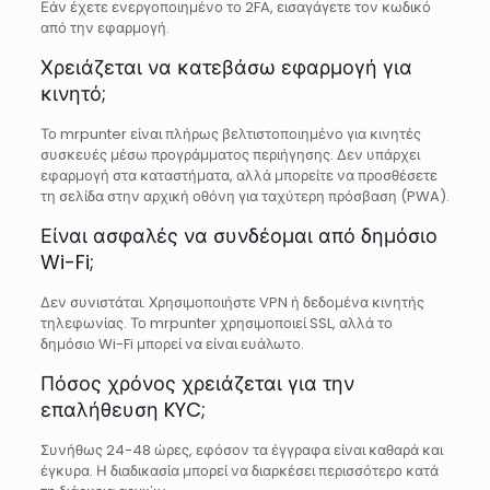
Εάν έχετε ενεργοποιημένο το 2FA, εισαγάγετε τον κωδικό
από την εφαρμογή.
Χρειάζεται να κατεβάσω εφαρμογή για
κινητό;
Το mrpunter είναι πλήρως βελτιστοποιημένο για κινητές
συσκευές μέσω προγράμματος περιήγησης. Δεν υπάρχει
εφαρμογή στα καταστήματα, αλλά μπορείτε να προσθέσετε
τη σελίδα στην αρχική οθόνη για ταχύτερη πρόσβαση (PWA).
Είναι ασφαλές να συνδέομαι από δημόσιο
Wi-Fi;
Δεν συνιστάται. Χρησιμοποιήστε VPN ή δεδομένα κινητής
τηλεφωνίας. Το mrpunter χρησιμοποιεί SSL, αλλά το
δημόσιο Wi-Fi μπορεί να είναι ευάλωτο.
Πόσος χρόνος χρειάζεται για την
επαλήθευση KYC;
Συνήθως 24-48 ώρες, εφόσον τα έγγραφα είναι καθαρά και
έγκυρα. Η διαδικασία μπορεί να διαρκέσει περισσότερο κατά