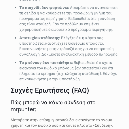
Το παιχνίδι δεν φορτώνει:
Δοκιμάστε να ανανεώσετε
τη σελίδα ή να καθαρίσετε την προσωρινή μνήμη του
προγράμματος περιήγησης. Βεβαιωθείτε ότι η σύνδεσή
σας είναι σταθερή. Εάν το πρόβλημα επιμένει,
χρησιμοποιήστε διαφορετικό πρόγραμμα περιήγησης.
Αποτυχία κατάθεσης:
Ελέγξτε ότι η κάρτα σας
υποστηρίζεται και ότι έχετε διαθέσιμο υπόλοιπο.
Επικοινωνήστε με την τράπεζά σας για να επιτραπεί η
συναλλαγή. Δοκιμάστε εναλλακτική μέθοδο πληρωμής.
Το μπόνους δεν πιστώθηκε:
Βεβαιωθείτε ότι έχετε
εισαγάγει τον κωδικό μπόνους (αν απαιτείται) και ότι
πληροίτε τα κριτήρια (π.χ. ελάχιστη κατάθεση). Εάν όχι,
επικοινωνήστε με την υποστήριξη.
Συχνές Ερωτήσεις (FAQ)
Πώς μπορώ να κάνω σύνδεση στο
mrpunter;
Μεταβείτε στην επίσημη ιστοσελίδα, εισαγάγετε το όνομα
χρήστη και τον κωδικό σας και κάντε κλικ στο «Σύνδεση».