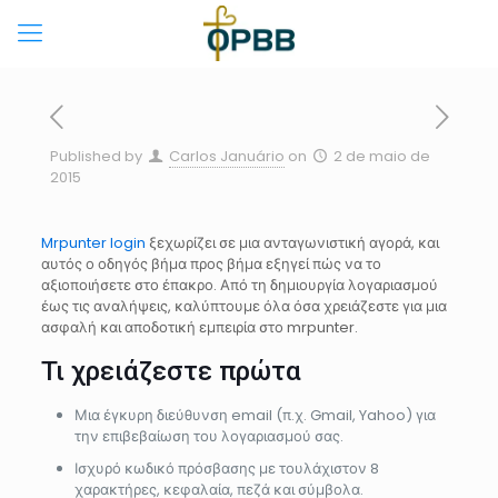
Published by
Carlos Januário
on
2 de maio de
2015
Mrpunter login
ξεχωρίζει σε μια ανταγωνιστική αγορά, και
αυτός ο οδηγός βήμα προς βήμα εξηγεί πώς να το
αξιοποιήσετε στο έπακρο. Από τη δημιουργία λογαριασμού
έως τις αναλήψεις, καλύπτουμε όλα όσα χρειάζεστε για μια
ασφαλή και αποδοτική εμπειρία στο mrpunter.
Τι χρειάζεστε πρώτα
Μια έγκυρη διεύθυνση email (π.χ. Gmail, Yahoo) για
την επιβεβαίωση του λογαριασμού σας.
Ισχυρό κωδικό πρόσβασης με τουλάχιστον 8
χαρακτήρες, κεφαλαία, πεζά και σύμβολα.