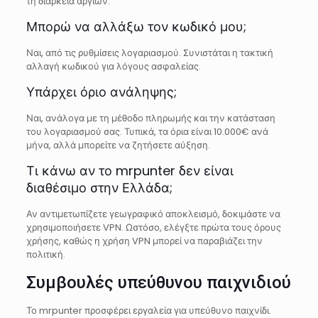
τη διάρκεια αργιών.
Μπορώ να αλλάξω τον κωδικό μου;
Ναι, από τις ρυθμίσεις λογαριασμού. Συνιστάται η τακτική
αλλαγή κωδικού για λόγους ασφαλείας.
Υπάρχει όριο ανάληψης;
Ναι, ανάλογα με τη μέθοδο πληρωμής και την κατάσταση
του λογαριασμού σας. Τυπικά, τα όρια είναι 10.000€ ανά
μήνα, αλλά μπορείτε να ζητήσετε αύξηση.
Τι κάνω αν το mrpunter δεν είναι
διαθέσιμο στην Ελλάδα;
Αν αντιμετωπίζετε γεωγραφικό αποκλεισμό, δοκιμάστε να
χρησιμοποιήσετε VPN. Ωστόσο, ελέγξτε πρώτα τους όρους
χρήσης, καθώς η χρήση VPN μπορεί να παραβιάζει την
πολιτική.
Συμβουλές υπεύθυνου παιχνιδιού
Το mrpunter προσφέρει εργαλεία για υπεύθυνο παιχνίδι.