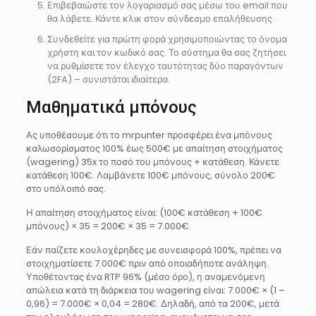
Επιβεβαιώστε τον λογαριασμό σας μέσω του email που
θα λάβετε. Κάντε κλικ στον σύνδεσμο επαλήθευσης.
Συνδεθείτε για πρώτη φορά χρησιμοποιώντας το όνομα
χρήστη και τον κωδικό σας. Το σύστημα θα σας ζητήσει
να ρυθμίσετε τον έλεγχο ταυτότητας δύο παραγόντων
(2FA) – συνιστάται ιδιαίτερα.
Μαθηματικά μπόνους
Ας υποθέσουμε ότι το mrpunter προσφέρει ένα μπόνους
καλωσορίσματος 100% έως 500€ με απαίτηση στοιχήματος
(wagering) 35x το ποσό του μπόνους + κατάθεση. Κάνετε
κατάθεση 100€. Λαμβάνετε 100€ μπόνους, σύνολο 200€
στο υπόλοιπό σας.
Η απαίτηση στοιχήματος είναι: (100€ κατάθεση + 100€
μπόνους) × 35 = 200€ × 35 = 7.000€.
Εάν παίζετε κουλοχέρηδες με συνεισφορά 100%, πρέπει να
στοιχηματίσετε 7.000€ πριν από οποιαδήποτε ανάληψη.
Υποθέτοντας ένα RTP 96% (μέσο όρο), η αναμενόμενη
απώλεια κατά τη διάρκεια του wagering είναι: 7.000€ × (1 –
0,96) = 7.000€ × 0,04 = 280€. Δηλαδή, από τα 200€, μετά