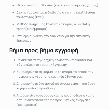
Ηλικία άνω των 18 ετών (και 21+ σε ορισμένες χώρες).
Δελτίο ταυτότητας ή διαβατήριο για την επαλήθευση
ταυτότητας (KYC).
Μέθοδο πληρωμής (πιστωτική κάρτα, e-wallet ή
τραπεζικό έμβασμα).
Σταθερή σύνδεση στο διαδίκτυο για την αποφυγή
διακοπών.
Βήμα προς βήμα εγγραφή
Επισκεφθείτε την αρχική σελίδα του mrpunter και
κάντε κλικ στο κουμπί «Εγγραφή».
Συμπληρώστε τη φόρμα με το όνομα, το email, την
ημερομηνία γέννησης και τη διεύθυνσή σας.
Δημιουργήστε ένα μοναδικό όνομα χρήστη και έναν
ισχυρό κωδικό πρόσβασης.
Αποδεχτείτε τους όρους και τις προϋποθέσεις και το
αίτημα συγκατάθεσης για προωθητικές ενέργειες
(προαιρετικά).