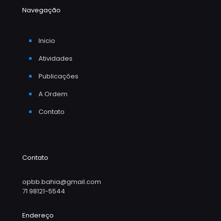
Navegação
Inicio
Atividades
Publicações
A Ordem
Contato
Contato
opbb.bahia@gmail.com
71 98121-5544
Endereço